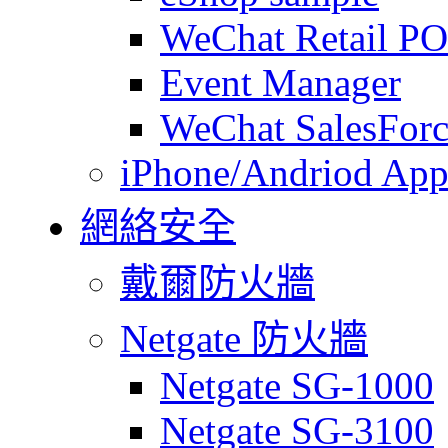
WeChat Retail P
Event Manager
WeChat SalesForc
iPhone/Andriod App
網絡安全
戴爾防火牆
Netgate 防火牆
Netgate SG-1000
Netgate SG-3100