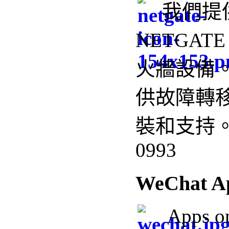
我們
提
NETGAT
火牆設備
供
故障轉移
裝和支持。 +
0993
WeChat A
Apps o