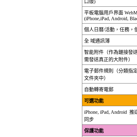
口版)
平板電腦
用戶界面
WebMa
(iPhone,iPad, Android, Bl
個人日曆/活動，任務，
全
域
通訊簿
智能
附件
（作為鏈接發
需發送真正的大附件）
電子郵件規則（
分類
指
文件夾中）
自動轉寄
電郵
可選功能
iPhone, iPad, Android
推
同步
保護功能