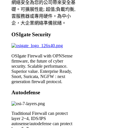
網絡安全為您的公司帶來安全基
礎。可擴展性能; 超值;負載均衡,
雲服務器或專用硬件。為中小
企，大企業網絡準備就緒。
OSIgate Security
OSIgate Firewall with OPNSense
firmware, the future of cyber
security. Scalable performance.
Superior value. Enterprise Ready,
Snort, Suricata, NGFW : next
generation firewall protocol.
Autodefense
Traditional Firewall can protect
layer 2~4, IDS/IPS
autosense/autodefense can protect