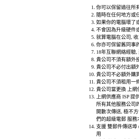
你可以保留過往所
隨時在任何地方或任
如果你的電腦壞了
不會因為升級硬件
就算電腦在公司, 
你亦可保留舊同事
18
年互聯網絡經驗,
貴公司不須有額外
貴公司不必付出額
貴公司不必額外購買
貴公司不須租用一條
貴公司當更換 上網供
上網供應商 ISP 
所有其他服務公司的 
開數次傳送, 極不方便
們的超級電郵 服務
支援 雙郵件傳送埠 (dual
用