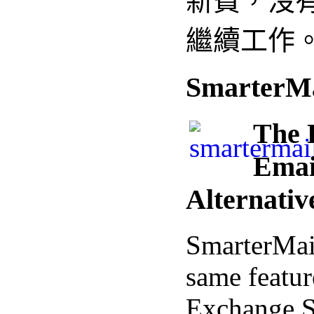
新費，沒
繼續工作
SmarterMa
The 
Emai
Alternativ
SmarterMail
same featur
Exchange Se