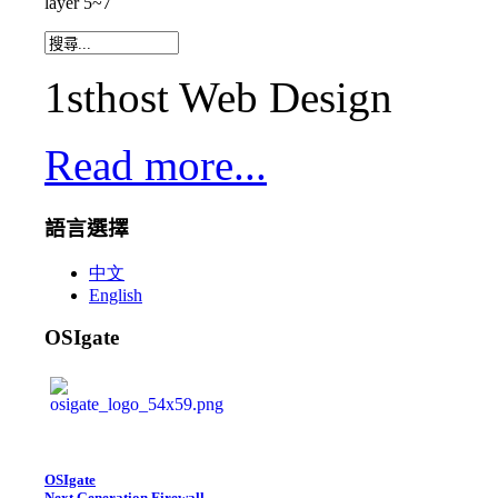
layer 5~7
1sthost Web Design
Read more...
語言選擇
中文
English
OSIgate
OSIgate
Next Generation Firewall
,