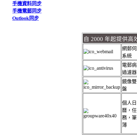
手機資料同步
手機電郵同步
Outlook同步
自 2000 年起提
網郵伺
系統
電郵病
過濾器
鏡像雙
盤
個人日
曆，任
務，筆
簿