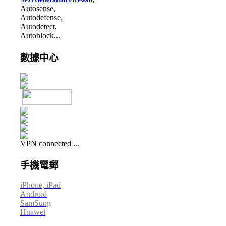
Autosense,
Autodefense,
Autodetect,
Autoblock...
數據中心
VPN connected ...
手機電郵
iPhone, iPad
Android
SamSung
Huawei