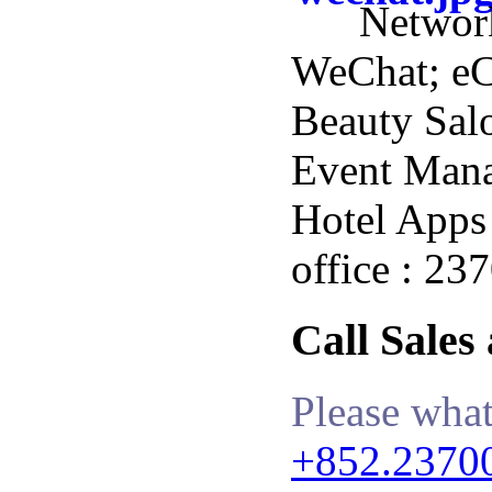
Networ
WeChat; e
Beauty Salo
Event Man
Hotel Apps 
office : 23
Call Sales
Please what
+852.2370