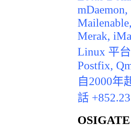
mDaemon, 
Mailenable
Merak, iMai
Linux 平台
Postfix, Qm
自2000
話
+852.2
OSIGAT