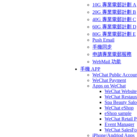
10G 專業電郵計劃 A
20G 專業電郵計劃 B
40G 專業電郵計劃 C
60G 專業電郵計劃 D
80G 專業電郵計劃 E
Push Email
手機同步
申請專業電郵服務
WebMail 功能
手機 APP
WeChat Public Accoun
WeChat Payment
Apps on WeChat
WeChat Website
WeChat Restaur
Spa Beauty Sal
WeChat eShop
eShop sample
WeChat Retail 
Event Manager
WeChat SalesFo
iPhone/Andriod Apps