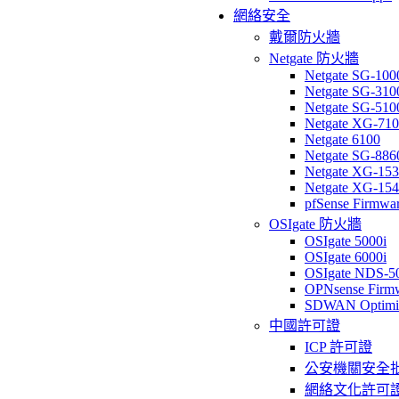
網絡安全
戴爾防火牆
Netgate 防火牆
Netgate SG-100
Netgate SG-310
Netgate SG-510
Netgate XG-71
Netgate 6100
Netgate SG-886
Netgate XG-15
Netgate XG-15
pfSense Firmwa
OSIgate 防火牆
OSIgate 5000i
OSIgate 6000i
OSIgate NDS-5
OPNsense Firm
SDWAN Optimi
中國許可證
ICP 許可證
公安機關安全
網絡文化許可