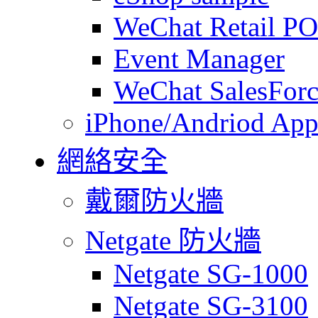
WeChat Retail P
Event Manager
WeChat SalesForc
iPhone/Andriod App
網絡安全
戴爾防火牆
Netgate 防火牆
Netgate SG-1000
Netgate SG-3100