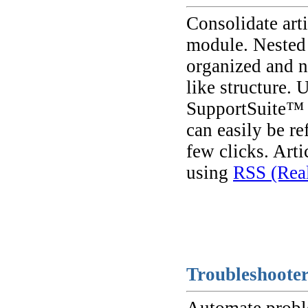
Consolidate art
module. Nested 
organized and na
like structure. 
SupportSuite™ 
can easily be re
few clicks. Arti
using
RSS (Real
Troubleshoote
Automate proble