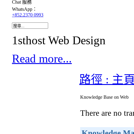
Chat
服務
WhatsApp：
+852.2370 0993
1sthost Web Design
Read more...
路徑 : 主
Knowledge Base on Web
There are no tra
Knowledge Ma