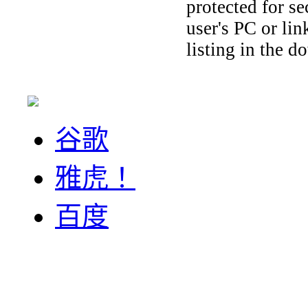
protected for se
user's PC or lin
listing in the 
谷歌
雅虎！
百度