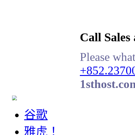
Call Sales
Please what
+852.2370
1sthost.co
谷歌
雅虎！