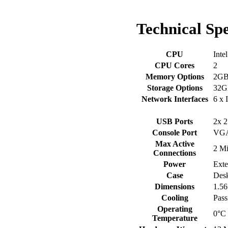
Technical
Spe
CPU
Inte
CPU Cores
2
Memory Options
2G
Storage Options
32G
Network Interfaces
6 x 
USB Ports
2x 
Console Port
VG
Max Active
2 Mi
Connections
Power
Ext
Case
Desk
Dimensions
1.56
Cooling
Pass
Operating
0°C 
Temperature