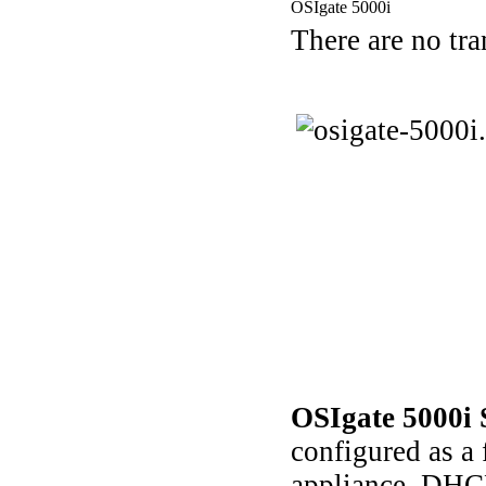
OSIgate 5000i
There are no tra
OSIgate 5000i 
configured as a
appliance, DHC