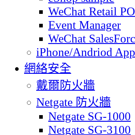
WeChat Retail P
Event Manager
WeChat SalesForc
iPhone/Andriod App
網絡安全
戴爾防火牆
Netgate 防火牆
Netgate SG-1000
Netgate SG-3100