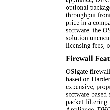
optional packag
throughput front
price in a comp
software, the OS
solution unencu
licensing fees, o
Firewall
Feat
OSIgate firewal
based on Harden
expensive, prop
software-based a
packet filterin
Appliance, DHCP