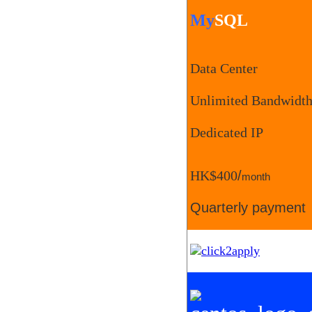
My
SQL
Data Center
Unlimited Bandwidt
Dedicated IP
HK$400
/
month
Quarterly payment