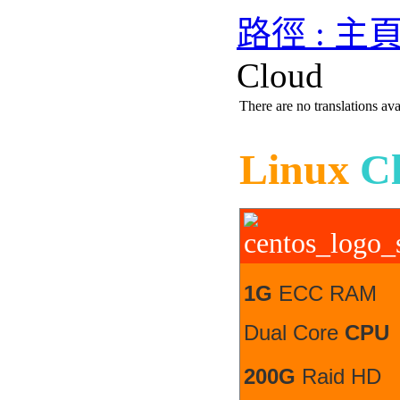
路徑 : 主
Cloud
There are no translations ava
Linux
C
1G
ECC RAM
Dual Core
CPU
200G
Raid HD