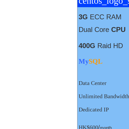
3G
ECC RAM
Dual Core
CPU
400G
Raid HD
My
SQL
Data Center
Unlimited Bandwidt
Dedicated IP
HK$600
/
month