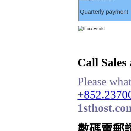
Quarterly payment
Call Sales
Please what
+852.2370
1sthost.co
數碼電郵