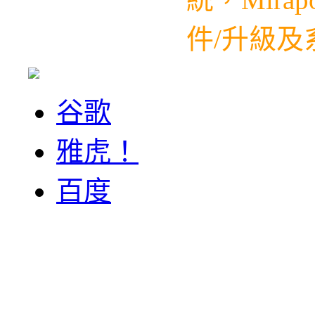
件/升級及系
谷歌
雅虎！
百度