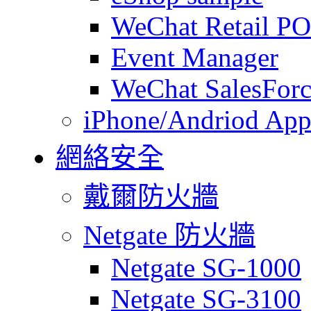
WeChat Retail P
Event Manager
WeChat SalesForc
iPhone/Andriod App
網絡安全
戴爾防火牆
Netgate 防火牆
Netgate SG-1000
Netgate SG-3100