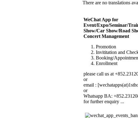
There are no translations ava
WeChat App for
Event/Expo/Seminar/Trai
Show/Car Show/Road Sh
Concert Management
Promotion
Invititation and Chec
Booking/Appointmen
Enrollment
please call us at +852.2312
or
email : [wechatapps(at)1sth
or
Whatsapp BA: +852.23120
for further enquiry ...