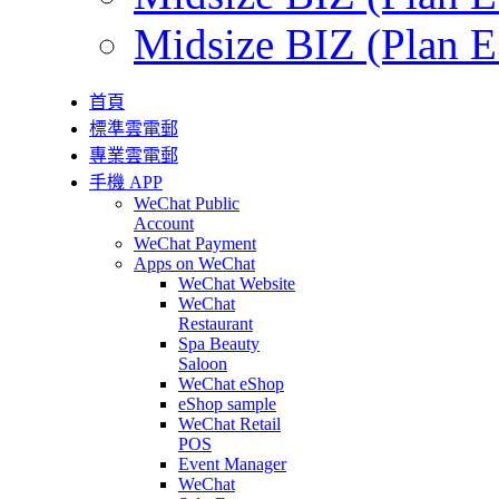
Midsize BIZ (Plan E
首頁
標準雲電郵
專業雲電郵
手機 APP
WeChat Public
Account
WeChat Payment
Apps on WeChat
WeChat Website
WeChat
Restaurant
Spa Beauty
Saloon
WeChat eShop
eShop sample
WeChat Retail
POS
Event Manager
WeChat