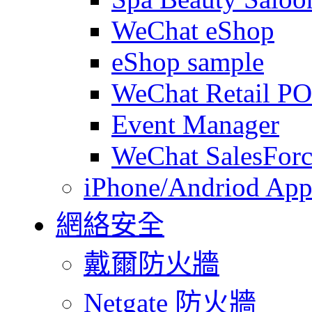
WeChat eShop
eShop sample
WeChat Retail P
Event Manager
WeChat SalesForc
iPhone/Andriod App
網絡安全
戴爾防火牆
Netgate 防火牆