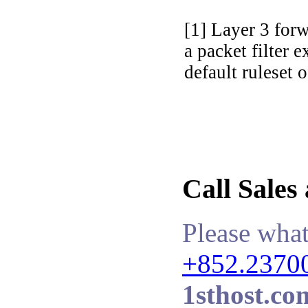
[1] Layer 3 for
a packet filter
default ruleset
Call Sales
Please what
+852.2370
1sthost.co