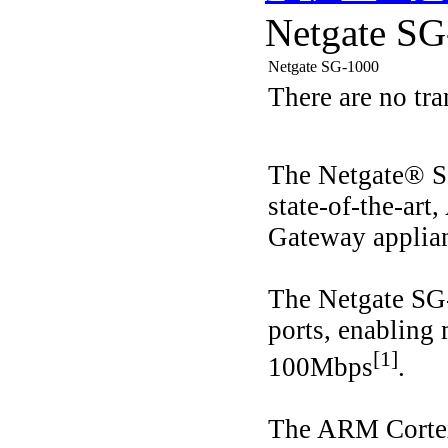
Netgate SG
Netgate SG-1000
There are no tra
The Netgate® SG
state-of-the-ar
Gateway applia
The Netgate SG
ports, enablin
[1]
100Mbps
.
The ARM Corte