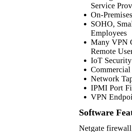
Service Pro
On-Premises
SOHO, Small
Employees
Many VPN Co
Remote Use
IoT Securit
Commercial 
Network Ta
IPMI Port Fi
VPN Endpoi
Software
Fea
Netgate firewal