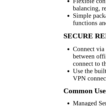
Flexible con
balancing, r
Simple pack
functions an
SECURE RE
Connect via
between offi
connect to t
Use the buil
VPN connect
Common
Use
Managed Ser