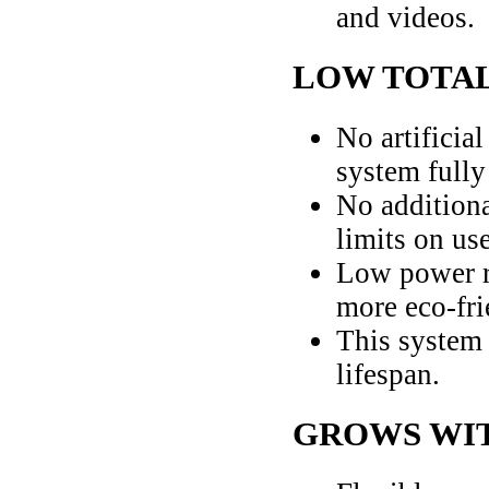
and videos.
LOW TOTAL
No artificia
system fully
No additiona
limits on use
Low power r
more eco-fri
This system 
lifespan.
GROWS WI