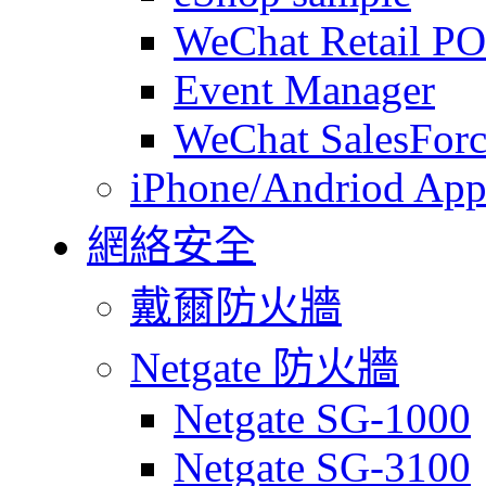
WeChat Retail P
Event Manager
WeChat SalesForc
iPhone/Andriod App
網絡安全
戴爾防火牆
Netgate 防火牆
Netgate SG-1000
Netgate SG-3100