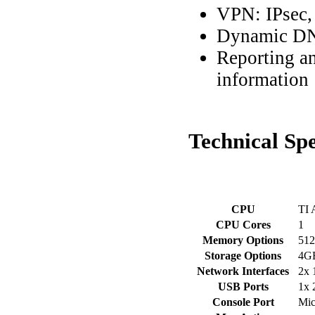
VPN: IPsec
Dynamic DN
Reporting an
information
Technical
Spe
CPU
TI 
CPU Cores
1
Memory Options
51
Storage Options
4GB
Network Interfaces
2x 
USB Ports
1x 
Console Port
Mi