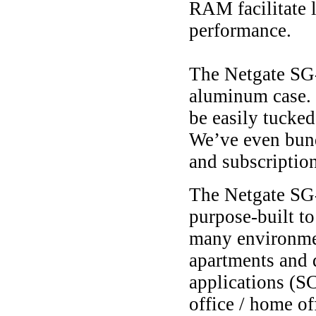
RAM facilitate
performance.
The Netgate SG-
aluminum case. I
be easily tucked
We’ve even bund
and subscription
The Netgate SG-
purpose-built to
many environme
apartments and 
applications (S
office / home of