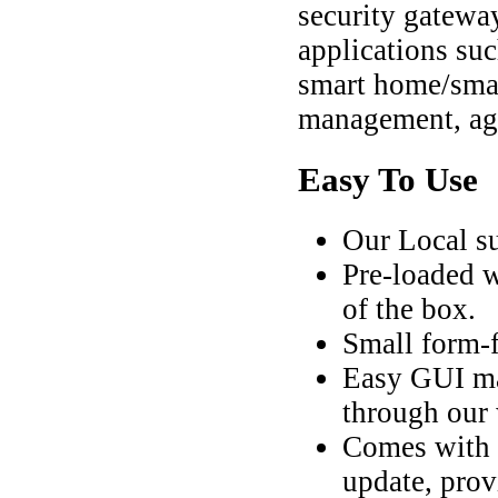
security gateway
applications suc
smart home/smar
management, agri
Easy To Use
Our Local su
Pre-loaded w
of the box.
Small form-f
Easy GUI ma
through our
Comes with a
update, prov