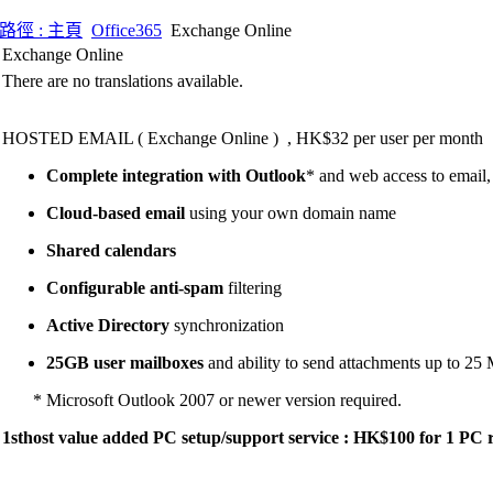
路徑 : 主頁
Office365
Exchange Online
Exchange Online
There are no translations available.
HOSTED EMAIL ( Exchange Online ) , HK$32 per user per month
Complete integration with Outlook
* and web access to email,
Cloud-based email
using your own domain name
Shared calendars
Configurable anti-spam
filtering
Active Directory
synchronization
25GB user mailboxes
and ability to send attachments up to 25
* Microsoft Outlook 2007 or newer version required.
1sthost value added PC setup/support service : HK$100 for 1 PC 