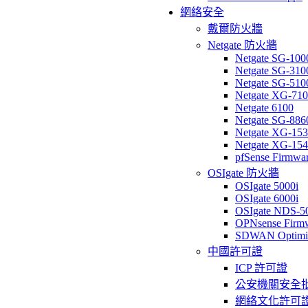
網絡安全
戴爾防火牆
Netgate 防火牆
Netgate SG-100
Netgate SG-310
Netgate SG-510
Netgate XG-71
Netgate 6100
Netgate SG-886
Netgate XG-15
Netgate XG-15
pfSense Firmwa
OSIgate 防火牆
OSIgate 5000i
OSIgate 6000i
OSIgate NDS-5
OPNsense Firm
SDWAN Optimi
中國許可證
ICP 許可證
公安機關安全
網絡文化許可