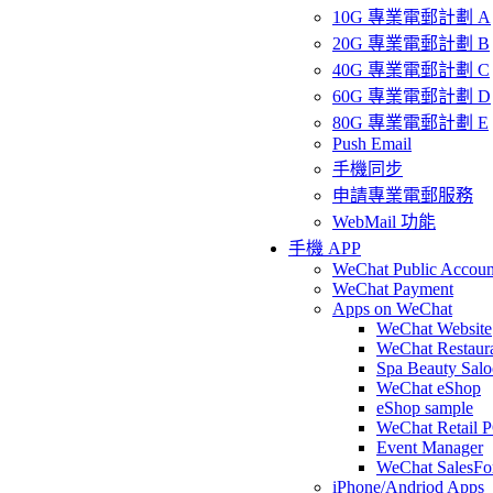
10G 專業電郵計劃 A
20G 專業電郵計劃 B
40G 專業電郵計劃 C
60G 專業電郵計劃 D
80G 專業電郵計劃 E
Push Email
手機同步
申請專業電郵服務
WebMail 功能
手機 APP
WeChat Public Accoun
WeChat Payment
Apps on WeChat
WeChat Website
WeChat Restaur
Spa Beauty Sal
WeChat eShop
eShop sample
WeChat Retail 
Event Manager
WeChat SalesFo
iPhone/Andriod Apps