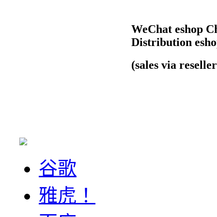
WeChat eshop Ch
Distribution esh
(sales via reseller 
谷歌
雅虎！