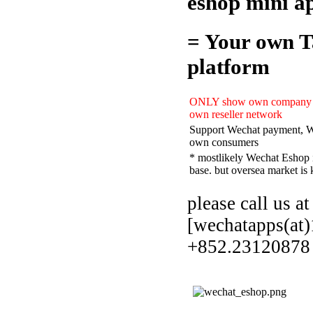
eshop mini a
= Your own T
platform
ONLY show own company pr
own reseller network
Support Wechat payment, We
own consumers
* mostlikely Wechat Eshop i
base. but oversea market is 
please call us a
[wechatapps(at
+852.23120878 f