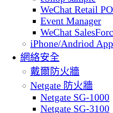
WeChat Retail P
Event Manager
WeChat SalesForc
iPhone/Andriod App
網絡安全
戴爾防火牆
Netgate 防火牆
Netgate SG-1000
Netgate SG-3100