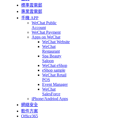
標準雲電郵
專業雲電郵
手機 APP
WeChat Public
Account
WeChat Payment
Apps on WeChat
WeChat Website
WeChat
Restaurant
Spa Beauty
Saloon
WeChat eShop
eShop sample
WeChat Retail
POS
Event Manager
WeChat
SalesForce
iPhone/Andriod Apps
網絡安全
軟件方案
Office365