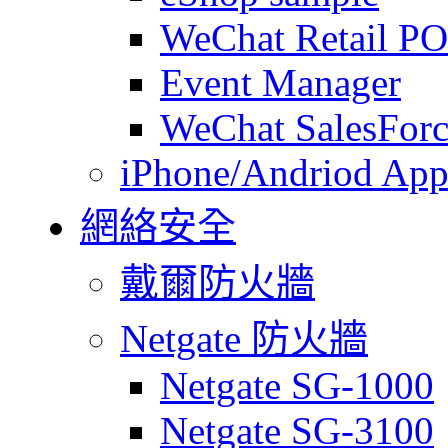
WeChat Retail P
Event Manager
WeChat SalesForc
iPhone/Andriod App
網絡安全
戴爾防火牆
Netgate 防火牆
Netgate SG-1000
Netgate SG-3100