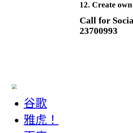
12. Create own
Call for Soci
23700993
谷歌
雅虎！