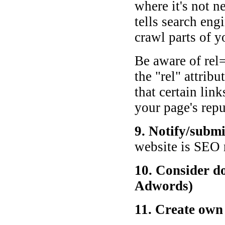
where it's not n
tells search eng
crawl parts of y
Be aware of rel=
the "rel" attribu
that certain lin
your page's repu
9. Notify/submi
website is SEO 
10. Consider do
Adwords)
11. Create own 